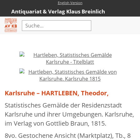
English Version
Antiquariat & Verlag Klaus Breinlich
Home
Erweiterte Suche
Antiquariat
Kataloge
Neubücher
Karlsruhe – HARTLEBEN, Theodor,
AVKB-Edition
Statistisches Gemälde der Residenzstadt
AVKB-Edition Downloads
Karlsruhe und ihrer Umgebungen. Karlsruhe,
im Verlag von Gottlieb Braun, 1815.
Buchempfehlungen
8vo. Gestochene Ansicht (Marktplatz), Tb., 8
Neubuchsortiment