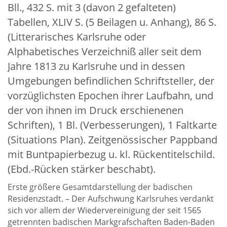
Bll., 432 S. mit 3 (davon 2 gefalteten)
Über uns
Tabellen, XLIV S. (5 Beilagen u. Anhang), 86 S.
Aktuelles
(Litterarisches Karlsruhe oder
Alphabetisches Verzeichniß aller seit dem
Meine Tätigkeitsfelder
Jahre 1813 zu Karlsruhe und in dessen
Buchbinderei und Restauration
Umgebungen befindlichen Schriftsteller, der
Glossar und Bibliographien
vorzüglichsten Epochen ihrer Laufbahn, und
der von ihnen im Druck erschienenen
Warenkorb
Schriften), 1 Bl. (Verbesserungen), 1 Faltkarte
Kontakt
(Situations Plan). Zeitgenössischer Pappband
Newsletter
mit Buntpapierbezug u. kl. Rückentitelschild.
(Ebd.-Rücken stärker beschabt).
Erste größere Gesamtdarstellung der badischen
Residenzstadt. – Der Aufschwung Karlsruhes verdankt
sich vor allem der Wiedervereinigung der seit 1565
getrennten badischen Markgrafschaften Baden-Baden