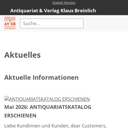
English Version
Antiquariat & Verlag Klaus Breinlich
Home
Erweiterte Suche
Aktuelles
Antiquariat
Kataloge
Aktuelle Informationen
Neubücher
AVKB-Edition
AVKB-Edition Downloads
Mai 2026: ANTIQUARIATSKATALOG
Buchempfehlungen
ERSCHIENEN
Neubuchsortiment
Liebe Kundinnen und Kunden, dear Customers,