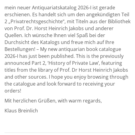
mein neuer Antiquariatskatalog 2026-I ist gerade
Über uns
erschienen. Es handelt sich um den angekündigten Teil
Aktuelles
2 „Privatrechtsgeschichte“, mit Titeln aus der Bibliothek
von Prof. Dr. Horst Heinrich Jakobs und anderer
Meine Tätigkeitsfelder
Quellen. Ich wünsche Ihnen viel Spaß bei der
Durchsicht des Katalogs und freue mich auf Ihre
Buchbinderei und Restauration
Bestellungen! – My new antiquarian book catalogue
Glossar und Bibliographien
2026-I has just been published. This is the previously
announced Part 2, ‘History of Private Law’, featuring
Warenkorb
titles from the library of Prof. Dr Horst Heinrich Jakobs
and other sources. I hope you enjoy browsing through
Kontakt
the catalogue and look forward to receiving your
Newsletter
orders!
Mit herzlichen Grüßen, with warm regards,
Klaus Breinlich