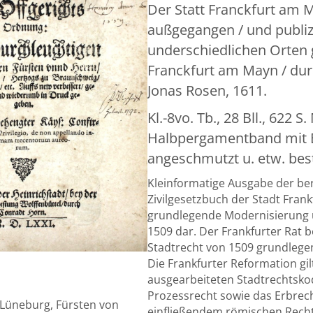
n erneuerte Reformation Wie die in Anno 1578
/ Jetzt abermals von newem ersehen / an vielen
ndert / verbessert und vermehrt. Gedruckt zu
Johann Bringern. Frankfurt am Main, in Verlegun
Mit gefalt. Stammbaum-Tafel. Schlichter, späterer
papierbezug und schönem Rotschnitt. (Ebd. leic
en).
ten Reformation. – Es handelte sich dabei um das
 das im Jahr 1578 rechtskräftig publiziert wurde. Es stellte e
rneuerung der älteren Frankfurter Stadtrechtskodifikatio
tragte 1571 den Juristen Johann Fichard damit, das veraltet
u reformieren und an die Anforderungen der Zeit anzupass
als eine der umfassendsten und handwerklich am besten
ationen im gesamten frühneuzeitlichen Deutschland. Sie rege
r die Bürger der Stadt. Ein markantes Merkmal des Werkes i
s mit den traditionellen lokalen Frankfurter Rechtsgewoh