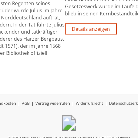
ahrhunderte mehrfach erweitert, kommentiert und neu aufg
über Jahrhunderte hinweg die juristische Grundlage in Fran
ndkosten
|
AGB
|
Vertrag widerrufen
|
Widerrufsrecht
|
Datenschutzerk
© 2026 Antiquariat + Verlag Klaus Breinlich | Powered by
HESCOM-Software