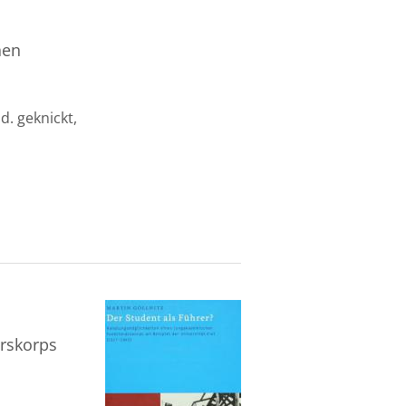
hen
d. geknickt,
rskorps