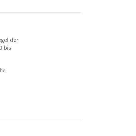
gel der
0 bis
che