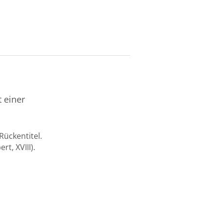
 einer
Rückentitel.
t, XVIII).