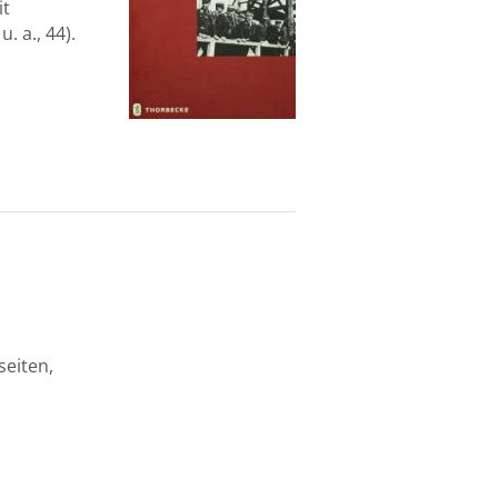
it
. a., 44).
seiten,