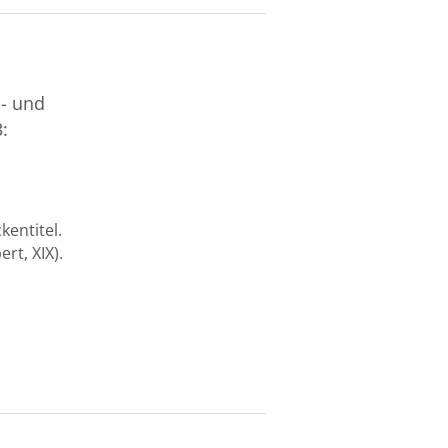
- und
:
kentitel.
rt, XIX).