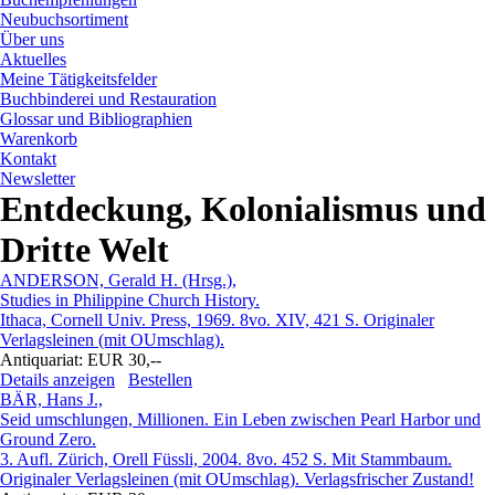
Neubuchsortiment
Über uns
Aktuelles
Meine Tätigkeitsfelder
Buchbinderei und Restauration
Glossar und Bibliographien
Warenkorb
Kontakt
Newsletter
Entdeckung, Kolonialismus und
Dritte Welt
ANDERSON, Gerald H. (Hrsg.),
Studies in Philippine Church History.
Ithaca, Cornell Univ. Press, 1969. 8vo. XIV, 421 S. Originaler
Verlagsleinen (mit OUmschlag).
Antiquariat:
EUR 30,--
Details anzeigen
Bestellen
BÄR, Hans J.,
Seid umschlungen, Millionen. Ein Leben zwischen Pearl Harbor und
Ground Zero.
3. Aufl. Zürich, Orell Füssli, 2004. 8vo. 452 S. Mit Stammbaum.
Originaler Verlagsleinen (mit OUmschlag). Verlagsfrischer Zustand!