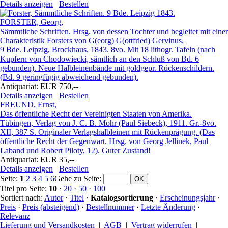
Details anzeigen
Bestellen
FORSTER, Georg,
Sämmtliche Schriften. Hrsg. von dessen Tochter und begleitet mit einer
Charakteristik Forsters von G(eorg) G(ottfried) Gervinus.
9 Bde. Leipzig, Brockhaus, 1843. 8vo. Mit 18 lithogr. Tafeln (nach
Kupfern von Chodowiecki, sämtlich an den Schluß von Bd. 6
gebunden). Neue Halbleinenbände mit goldgepr. Rückenschildern.
(Bd. 9 geringfügig abweichend gebunden).
Antiquariat:
EUR 750,--
Details anzeigen
Bestellen
FREUND, Ernst,
Das öffentliche Recht der Vereinigten Staaten von Amerika.
Tübingen, Verlag von J. C. B. Mohr (Paul Siebeck), 1911. Gr.-8vo.
XII, 387 S. Originaler Verlagshalbleinen mit Rückenprägung. (Das
öffentliche Recht der Gegenwart. Hrsg. von Georg Jellinek, Paul
Laband und Robert Piloty, 12). Guter Zustand!
Antiquariat:
EUR 35,--
Details anzeigen
Bestellen
Seite:
1
2
3
4
5
6
Gehe zu Seite
:
Titel pro Seite:
10
·
20
·
50
·
100
Sortiert nach:
Autor
·
Titel
·
Katalogsortierung
·
Erscheinungsjahr
·
Preis
·
Preis (absteigend)
·
Bestellnummer
·
Letzte Änderung
·
Relevanz
Lieferung und Versandkosten
|
AGB
|
Vertrag widerrufen
|