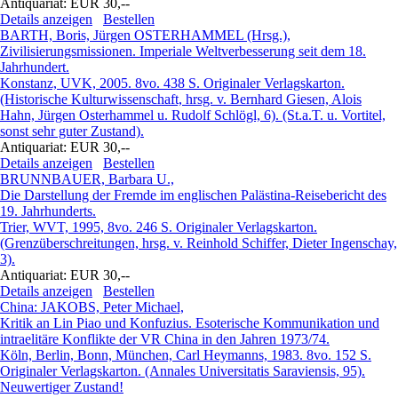
Antiquariat:
EUR 30,--
Details anzeigen
Bestellen
BARTH, Boris, Jürgen OSTERHAMMEL (Hrsg.),
Zivilisierungsmissionen. Imperiale Weltverbesserung seit dem 18.
Jahrhundert.
Konstanz, UVK, 2005. 8vo. 438 S. Originaler Verlagskarton.
(Historische Kulturwissenschaft, hrsg. v. Bernhard Giesen, Alois
Hahn, Jürgen Osterhammel u. Rudolf Schlögl, 6). (St.a.T. u. Vortitel,
sonst sehr guter Zustand).
Antiquariat:
EUR 30,--
Details anzeigen
Bestellen
BRUNNBAUER, Barbara U.,
Die Darstellung der Fremde im englischen Palästina-Reisebericht des
19. Jahrhunderts.
Trier, WVT, 1995, 8vo. 246 S. Originaler Verlagskarton.
(Grenzüberschreitungen, hrsg. v. Reinhold Schiffer, Dieter Ingenschay,
3).
Antiquariat:
EUR 30,--
Details anzeigen
Bestellen
China: JAKOBS, Peter Michael,
Kritik an Lin Piao und Konfuzius. Esoterische Kommunikation und
intraelitäre Konflikte der VR China in den Jahren 1973/74.
Köln, Berlin, Bonn, München, Carl Heymanns, 1983. 8vo. 152 S.
Originaler Verlagskarton. (Annales Universitatis Saraviensis, 95).
Neuwertiger Zustand!