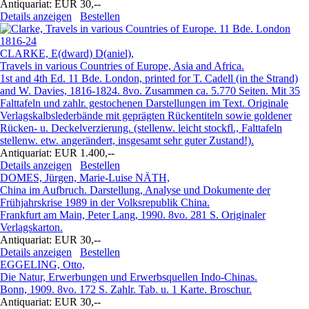
Antiquariat:
EUR 30,--
Details anzeigen
Bestellen
CLARKE, E(dward) D(aniel),
Travels in various Countries of Europe, Asia and Africa.
1st and 4th Ed. 11 Bde. London, printed for T. Cadell (in the Strand)
and W. Davies, 1816-1824. 8vo. Zusammen ca. 5.770 Seiten. Mit 35
Falttafeln und zahlr. gestochenen Darstellungen im Text. Originale
Verlagskalbslederbände mit geprägten Rückentiteln sowie goldener
Rücken- u. Deckelverzierung. (stellenw. leicht stockfl., Falttafeln
stellenw. etw. angerändert, insgesamt sehr guter Zustand!).
Antiquariat:
EUR 1.400,--
Details anzeigen
Bestellen
DOMES, Jürgen, Marie-Luise NÄTH,
China im Aufbruch. Darstellung, Analyse und Dokumente der
Frühjahrskrise 1989 in der Volksrepublik China.
Frankfurt am Main, Peter Lang, 1990. 8vo. 281 S. Originaler
Verlagskarton.
Antiquariat:
EUR 30,--
Details anzeigen
Bestellen
EGGELING, Otto,
Die Natur, Erwerbungen und Erwerbsquellen Indo-Chinas.
Bonn, 1909. 8vo. 172 S. Zahlr. Tab. u. 1 Karte. Broschur.
Antiquariat:
EUR 30,--