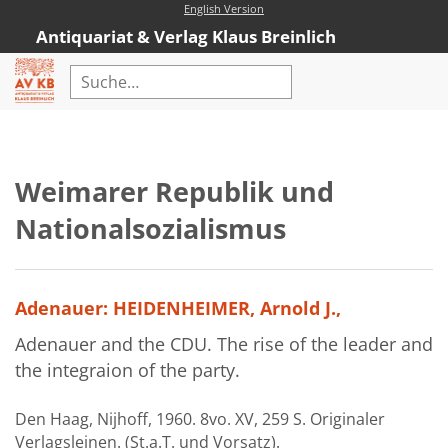
English Version
Antiquariat & Verlag Klaus Breinlich
Home
Erweiterte Suche
Weimarer Republik und
Antiquariat
Nationalsozialismus
Kataloge
Neubücher
Adenauer: HEIDENHEIMER, Arnold J.,
AVKB-Edition
Adenauer and the CDU. The rise of the leader and
AVKB-Edition Downloads
the integraion of the party.
Buchempfehlungen
Den Haag, Nijhoff, 1960. 8vo. XV, 259 S. Originaler
Neubuchsortiment
Verlagsleinen. (St.a.T. und Vorsatz).