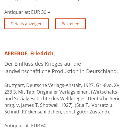
Über uns
Antiquariat:
EUR 30,--
Aktuelles
Details anzeigen
Bestellen
Meine Tätigkeitsfelder
Buchbinderei und Restauration
Glossar und Bibliographien
AEREBOE, Friedrich,
Der Einfluss des Krieges auf die
Warenkorb
landwirtschaftliche Produktion in Deutschland.
Kontakt
Stuttgart, Deutsche Verlags-Anstalt, 1927. Gr.-8vo. XV,
Newsletter
233 S. Mit Tab. Originaler Verlagsleinen. (Wirtschafts-
und Sozialgeschichte des Weltkrieges, Deutsche Serie,
hrsg. v. James T. Shotwell, 1927). (St.a.T., Vorsatz u.
Schnitt, Rückenschildchen, sonst guter Zustand).
Antiquariat:
EUR 60,--