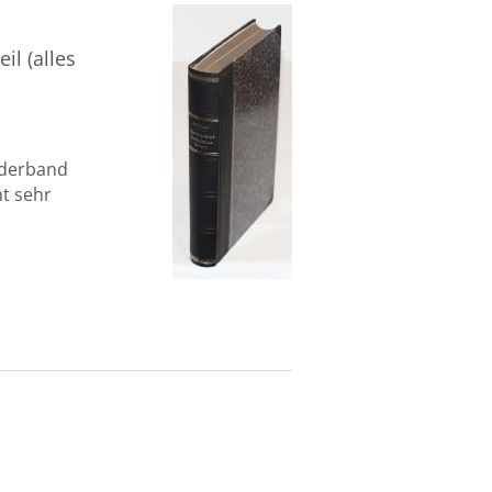
il (alles
lederband
mt sehr