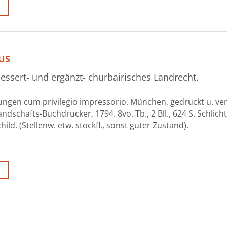
US
bessert- und ergänzt- churbairisches Landrecht.
ungen cum privilegio impressorio. München, gedruckt u. ver
ndschafts-Buchdrucker, 1794. 8vo. Tb., 2 Bll., 624 S. Schlich
d. (Stellenw. etw. stockfl., sonst guter Zustand).