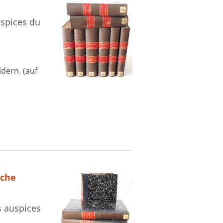
uspices du
dern. (auf
sche
s auspices