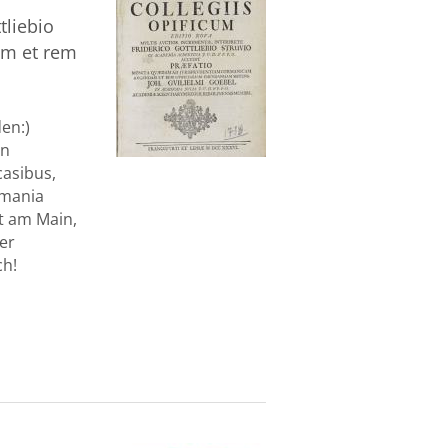
tliebio
am et rem
den:)
in
casibus,
rmania
t am Main,
ner
ch!