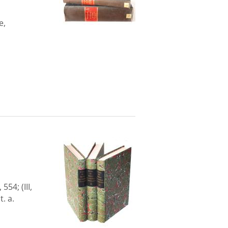
e,
554; (III,
. a.