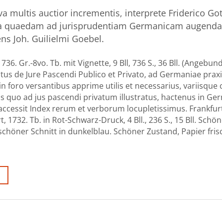
va multis auctior incrementis, interprete Friderico Got
nita quaedam ad jurisprudentiam Germanicam augend
s Joh. Guilielmi Goebel.
736. Gr.-8vo. Tb. mit Vignette, 9 Bll, 736 S., 36 Bll. (Angebun
tus de Jure Pascendi Publico et Privato, ad Germaniae prax
 foro versantibus apprime utilis et necessarius, variisque 
is quo ad jus pascendi privatum illustratus, hactenus in Ge
cessit Index rerum et verborum locupletissimus. Frankfur
, 1732. Tb. in Rot-Schwarz-Druck, 4 Bll., 236 S., 15 Bll. Schö
höner Schnitt in dunkelblau. Schöner Zustand, Papier fris