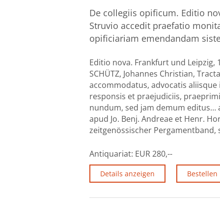
De collegiis opificum. Editio no
Struvio accedit praefatio mo
opificiariam emendandam sisten
Editio nova. Frankfurt und Leipzig, 1
SCHÜTZ, Johannes Christian, Tracta
accommodatus, advocatis aliisque in
responsis et praejudiciis, praeprim
nundum, sed jam demum editus… ac
apud Jo. Benj. Andreae et Henr. Hort
zeitgenössischer Pergamentband, sc
Antiquariat:
EUR 280,--
Details anzeigen
Bestellen