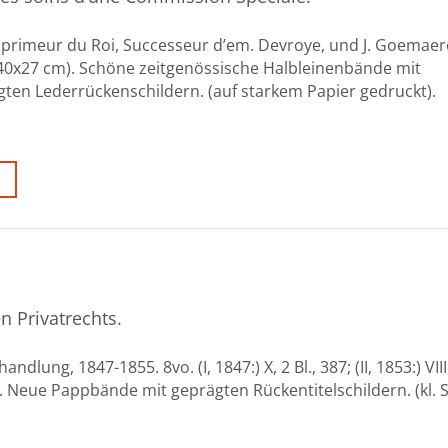
Imprimeur du Roi, Successeur d’em. Devroye, und J. Goemaer
(40x27 cm). Schöne zeitgenössische Halbleinenbände mit
ten Lederrückenschildern. (auf starkem Papier gedruckt).
 Privatrechts.
ung, 1847-1855. 8vo. (I, 1847:) X, 2 Bl., 387; (II, 1853:) VIII, 
er). Neue Pappbände mit geprägten Rückentitelschildern. (kl. St