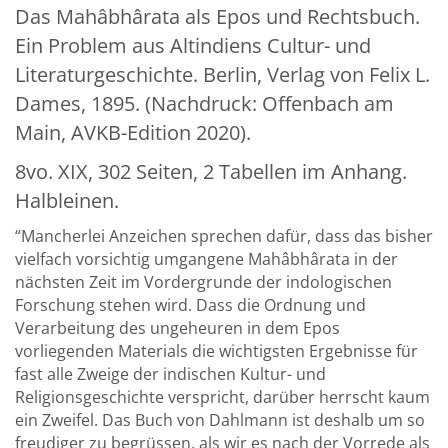
Das Mahâbhârata als Epos und Rechtsbuch.
About Us
Ein Problem aus Altindiens Cultur- und
News
Literaturgeschichte. Berlin, Verlag von Felix L.
Dames, 1895. (Nachdruck: Offenbach am
My Activities
Main, AVKB-Edition 2020).
Bookbindery and Restoration
8vo. XIX, 302 Seiten, 2 Tabellen im Anhang.
Glossary and Bibliographies
Halbleinen.
Cart
“Mancherlei Anzeichen sprechen dafür, dass das bisher
vielfach vorsichtig umgangene Mahâbhârata in der
Contact
nächsten Zeit im Vordergrunde der indologischen
Newsletter
Forschung stehen wird. Dass die Ordnung und
Verarbeitung des ungeheuren in dem Epos
vorliegenden Materials die wichtigsten Ergebnisse für
fast alle Zweige der indischen Kultur- und
Religionsgeschichte verspricht, darüber herrscht kaum
ein Zweifel. Das Buch von Dahlmann ist deshalb um so
freudiger zu begrüssen, als wir es nach der Vorrede als