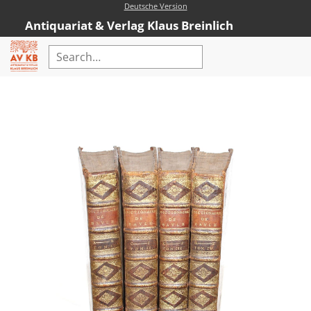
Deutsche Version
Antiquariat & Verlag Klaus Breinlich
Home
Advanced Search
Rare Books
Catalogues
New Books
AVKB-Edition
AVKB-Edition Downloads
Recommendations
New Book Range