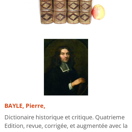
About Us
News
My Activities
Bookbindery and Restoration
Glossary and Bibliographies
Cart
Contact
Newsletter
BAYLE, Pierre,
Dictionaire historique et critique. Quatrieme
Edition, revue, corrigée, et augmentée avec la