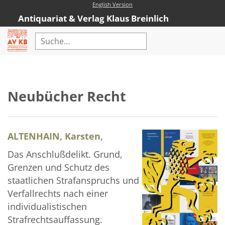
English Version
Antiquariat & Verlag Klaus Breinlich
Home
Erweiterte Suche
Neubücher Recht
Antiquariat
Kataloge
ALTENHAIN, Karsten,
Neubücher
Das Anschlußdelikt. Grund,
AVKB-Edition
Grenzen und Schutz des
AVKB-Edition Downloads
staatlichen Strafanspruchs und
Verfallrechts nach einer
Buchempfehlungen
individualistischen
Neubuchsortiment
Strafrechtsauffassung.