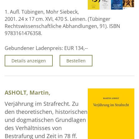
Über uns
1. Aufl. Tübingen, Mohr Siebeck,
2001. 24 x 17 cm. XVI, 470 S. Leinen. (Tübinger
Aktuelles
Rechtswissenschaftliche Abhandlungen, 91). ISBN
Meine Tätigkeitsfelder
9783161476358.
Buchbinderei und Restauration
Gebundener Ladenpreis:
EUR 134,--
Glossar und Bibliographien
Details anzeigen
Bestellen
Warenkorb
Kontakt
ASHOLT, Martin,
Newsletter
Verjährung im Strafrecht. Zu
den theoretischen, historischen
und dogmatischen Grundlagen
des Verhältnisses von
Bestrafung und Zeit in 78 ff.