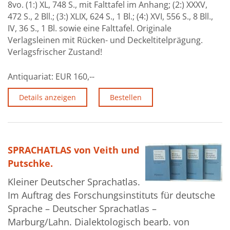
8vo. (1:) XL, 748 S., mit Falttafel im Anhang; (2:) XXXV,
Über uns
472 S., 2 Bll.; (3:) XLIX, 624 S., 1 Bl.; (4:) XVI, 556 S., 8 Bll.,
IV, 36 S., 1 Bl. sowie eine Falttafel. Originale
Aktuelles
Verlagsleinen mit Rücken- und Deckeltitelprägung.
Verlagsfrischer Zustand!
Meine Tätigkeitsfelder
Buchbinderei und Restauration
Antiquariat:
EUR 160,--
Glossar und Bibliographien
Details anzeigen
Bestellen
Warenkorb
Kontakt
SPRACHATLAS von Veith und
Newsletter
Putschke.
Kleiner Deutscher Sprachatlas.
Im Auftrag des Forschungsinstituts für deutsche
Sprache – Deutscher Sprachatlas –
Marburg/Lahn. Dialektologisch bearb. von