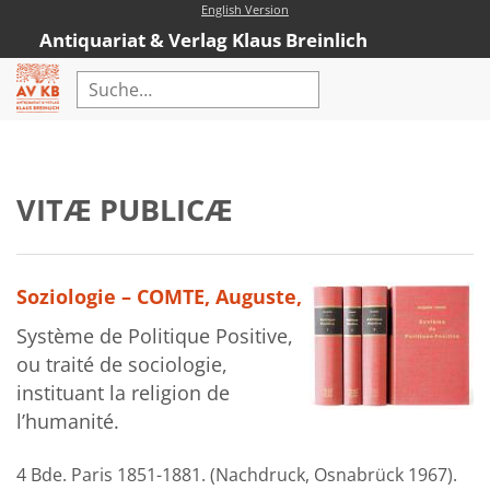
English Version
Antiquariat & Verlag Klaus Breinlich
Home
Erweiterte Suche
VITÆ PUBLICÆ
Antiquariat
Kataloge
Soziologie – COMTE, Auguste,
Neubücher
Système de Politique Positive,
AVKB-Edition
ou traité de sociologie,
AVKB-Edition Downloads
instituant la religion de
l’humanité.
Buchempfehlungen
4 Bde. Paris 1851-1881. (Nachdruck, Osnabrück 1967).
Neubuchsortiment