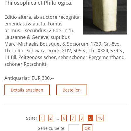
Philosophica et Philologica.
Editio altera, ab auctore recognita,
emendata & aucta. Tomus
primus… secundus (2 Bde. in 1).
Lausanne & Geneve, suptibus
Marci-Michaelis Bousquet & Sociorum, 1739. Gr.-8vo.
Tb. in Rot-Schwarz-Druck, XLIV, 505 S., Tb., XXXII, 579 S.,
11 Bll. Zeitgenössischer, sehr schöner Pergementband,
schöner Rotschnitt.
Antiquariat:
EUR 300,--
Details anzeigen
Bestellen
Seite:
1
2
...
6
7
8
9
10
Gehe zu Seite
: