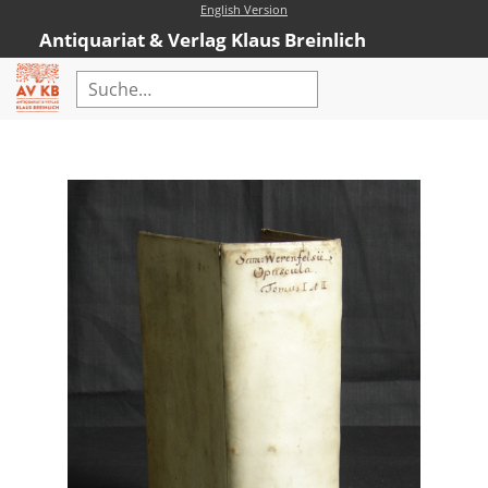
English Version
Antiquariat & Verlag Klaus Breinlich
Home
Erweiterte Suche
Antiquariat
Kataloge
Neubücher
AVKB-Edition
AVKB-Edition Downloads
Buchempfehlungen
Neubuchsortiment