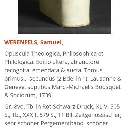
Über uns
Aktuelles
Meine Tätigkeitsfelder
Buchbinderei und Restauration
WERENFELS, Samuel,
Glossar und Bibliographien
Opuscula Theologica, Philosophica et
Philologica. Editio altera, ab auctore
Warenkorb
recognita, emendata & aucta. Tomus
Kontakt
primus… secundus (2 Bde. in 1). Lausanne &
Newsletter
Geneve, suptibus Marci-Michaelis Bousquet
& Sociorum, 1739.
Gr.-8vo. Tb. in Rot-Schwarz-Druck, XLIV, 505
S., Tb., XXXII, 579 S., 11 Bll. Zeitgenössischer,
sehr schöner Pergementband, schöner