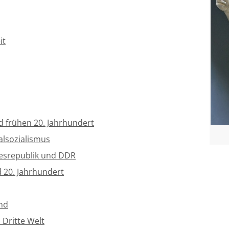
it
d frühen 20. Jahrhundert
alsozialismus
desrepublik und DDR
 20. Jahrhundert
and
 Dritte Welt