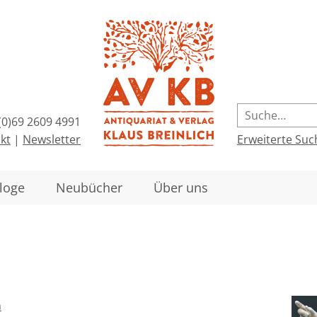
(0)69 2609 4991
kt
|
Newsletter
Erweiterte Suc
loge
Neubücher
Über uns
n