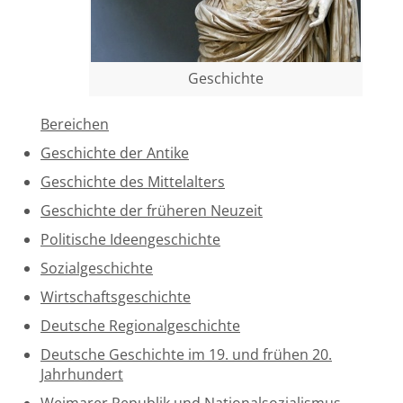
Über uns
Aktuelles
Geschichte
Meine Tätigkeitsfelder
Bereichen
Buchbinderei und Restauration
Geschichte der Antike
Glossar und Bibliographien
Geschichte des Mittelalters
Warenkorb
Geschichte der früheren Neuzeit
Kontakt
Politische Ideengeschichte
Newsletter
Sozialgeschichte
Wirtschaftsgeschichte
Deutsche Regionalgeschichte
Deutsche Geschichte im 19. und frühen 20.
Jahrhundert