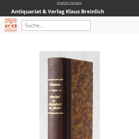
English Version
Antiquariat & Verlag Klaus Breinlich
Home
Erweiterte Suche
Antiquariat
Kataloge
Neubücher
AVKB-Edition
AVKB-Edition Downloads
Buchempfehlungen
Neubuchsortiment