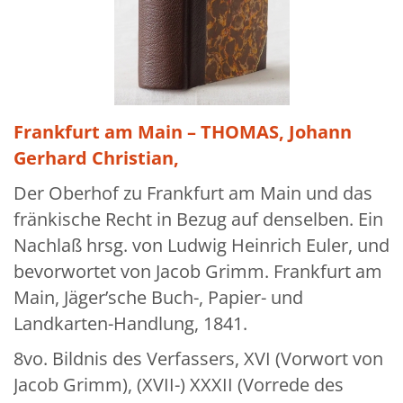
Über uns
Aktuelles
Meine Tätigkeitsfelder
Buchbinderei und Restauration
Frankfurt am Main – THOMAS, Johann
Gerhard Christian,
Glossar und Bibliographien
Der Oberhof zu Frankfurt am Main und das
Warenkorb
fränkische Recht in Bezug auf denselben. Ein
Kontakt
Nachlaß hrsg. von Ludwig Heinrich Euler, und
Newsletter
bevorwortet von Jacob Grimm. Frankfurt am
Main, Jäger’sche Buch-, Papier- und
Landkarten-Handlung, 1841.
8vo. Bildnis des Verfassers, XVI (Vorwort von
Jacob Grimm), (XVII-) XXXII (Vorrede des