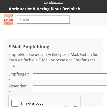
English Version
Antiquariat & Verlag Klaus Breinlich
Home
Erweiterte Suche
E-Mail-Empfehlung
Antiquariat
Empfehlen Sie diesen Artikel per E-Mail. Geben Sie
Kataloge
dazu einfach die E-Mail-Adresse des Empfängers
ein.
Neubücher
Empfänger
:
AVKB-Edition
*
AVKB-Edition Downloads
Absender
:
*
Buchempfehlungen
Neubuchsortiment