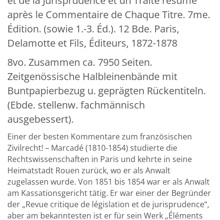
et de la Jurisprudence et un Traité résumé
après le Commentaire de Chaque Titre. 7me.
Édition. (sowie 1.-3. Éd.). 12 Bde. Paris,
Delamotte et Fils, Éditeurs, 1872-1878
8vo. Zusammen ca. 7950 Seiten.
Zeitgenössische Halbleinenbände mit
Buntpapierbezug u. geprägten Rückentiteln.
(Ebde. stellenw. fachmännisch
ausgebessert).
Einer der besten Kommentare zum französischen
Zivilrecht! – Marcadé (1810-1854) studierte die
Rechtswissenschaften in Paris und kehrte in seine
Heimatstadt Rouen zurück, wo er als Anwalt
zugelassen wurde. Von 1851 bis 1854 war er als Anwalt
am Kassationsgericht tätig. Er war einer der Begründer
der „Revue critique de législation et de jurisprudence“,
aber am bekanntesten ist er für sein Werk „Éléments