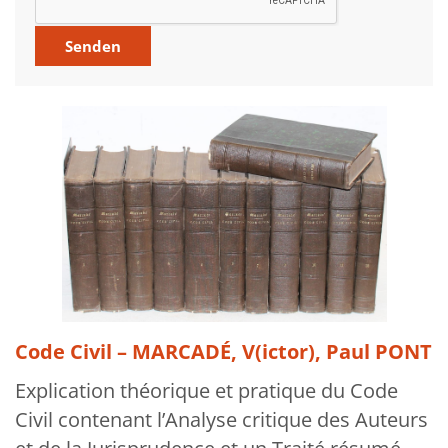
Über uns
Aktuelles
Meine Tätigkeitsfelder
Buchbinderei und Restauration
Glossar und Bibliographien
Warenkorb
Kontakt
Newsletter
Code Civil – MARCADÉ, V(ictor), Paul PONT
Explication théorique et pratique du Code
Civil contenant l’Analyse critique des Auteurs