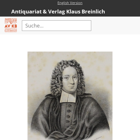
English Version
Antiquariat & Verlag Klaus Breinlich
Home
Erweiterte Suche
Antiquariat
Kataloge
Neubücher
AVKB-Edition
AVKB-Edition Downloads
Buchempfehlungen
Neubuchsortiment