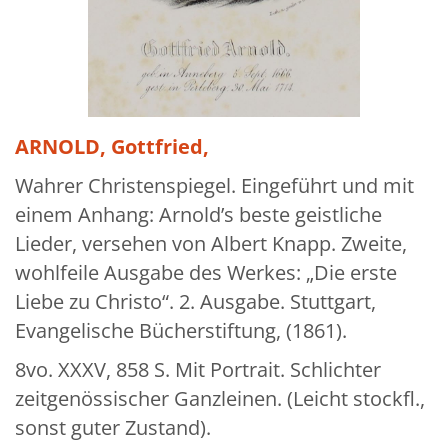
Über uns
Aktuelles
Meine Tätigkeitsfelder
Buchbinderei und Restauration
ARNOLD, Gottfried,
Glossar und Bibliographien
Wahrer Christenspiegel. Eingeführt und mit
einem Anhang: Arnold’s beste geistliche
Warenkorb
Lieder, versehen von Albert Knapp. Zweite,
Kontakt
wohlfeile Ausgabe des Werkes: „Die erste
Newsletter
Liebe zu Christo“. 2. Ausgabe. Stuttgart,
Evangelische Bücherstiftung, (1861).
8vo. XXXV, 858 S. Mit Portrait. Schlichter
zeitgenössischer Ganzleinen. (Leicht stockfl.,
sonst guter Zustand).