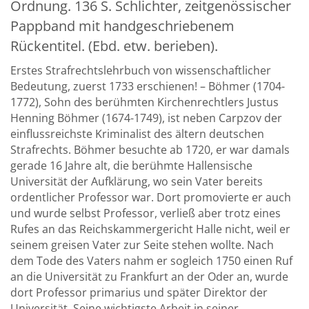
Ordnung. 136 S. Schlichter, zeitgenössischer
Pappband mit handgeschriebenem
Rückentitel. (Ebd. etw. berieben).
Erstes Strafrechtslehrbuch von wissenschaftlicher
Bedeutung, zuerst 1733 erschienen! – Böhmer (1704-
1772), Sohn des berühmten Kirchenrechtlers Justus
Henning Böhmer (1674-1749), ist neben Carpzov der
einflussreichste Kriminalist des ältern deutschen
Strafrechts. Böhmer besuchte ab 1720, er war damals
gerade 16 Jahre alt, die berühmte Hallensische
Universität der Aufklärung, wo sein Vater bereits
ordentlicher Professor war. Dort promovierte er auch
und wurde selbst Professor, verließ aber trotz eines
Rufes an das Reichskammergericht Halle nicht, weil er
seinem greisen Vater zur Seite stehen wollte. Nach
dem Tode des Vaters nahm er sogleich 1750 einen Ruf
an die Universität zu Frankfurt an der Oder an, wurde
dort Professor primarius und später Direktor der
Universität. Seine wichtigste Arbeit in seiner