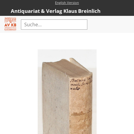
English Version
Antiquariat & Verlag Klaus Breinlich
Home
Erweiterte Suche
Antiquariat
Kataloge
Neubücher
AVKB-Edition
AVKB-Edition Downloads
Buchempfehlungen
Neubuchsortiment