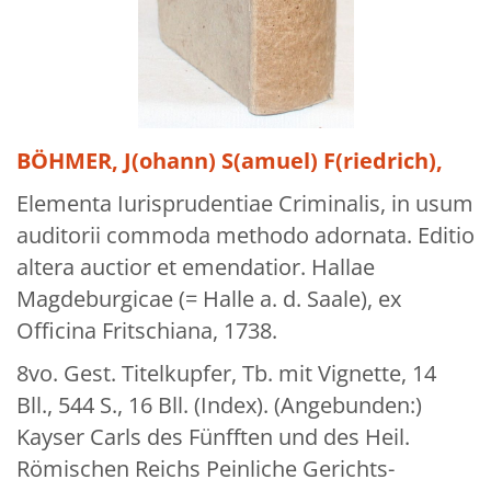
Über uns
Aktuelles
Meine Tätigkeitsfelder
Buchbinderei und Restauration
BÖHMER, J(ohann) S(amuel) F(riedrich),
Glossar und Bibliographien
Elementa Iurisprudentiae Criminalis, in usum
auditorii commoda methodo adornata. Editio
Warenkorb
altera auctior et emendatior. Hallae
Kontakt
Magdeburgicae (= Halle a. d. Saale), ex
Newsletter
Officina Fritschiana, 1738.
8vo. Gest. Titelkupfer, Tb. mit Vignette, 14
Bll., 544 S., 16 Bll. (Index). (Angebunden:)
Kayser Carls des Fünfften und des Heil.
Römischen Reichs Peinliche Gerichts-