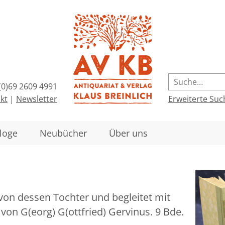
(0)69 2609 4991
kt
|
Newsletter
Erweiterte Suc
loge
Neubücher
Über uns
von dessen Tochter und begleitet mit
 von G(eorg) G(ottfried) Gervinus. 9 Bde.