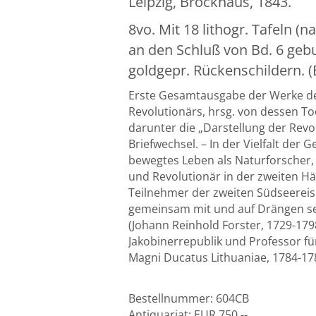
Leipzig, Brockhaus, 1843.
8vo. Mit 18 lithogr. Tafeln 
an den Schluß von Bd. 6 geb
goldgepr. Rückenschildern. 
Erste Gesamtausgabe der Werke de
Revolutionärs, hrsg. von dessen To
darunter die „Darstellung der Revo
Briefwechsel. – In der Vielfalt der
bewegtes Leben als Naturforscher, Et
und Revolutionär in der zweiten Häl
Teilnehmer der zweiten Südseereis
gemeinsam mit und auf Drängen sei
(Johann Reinhold Forster, 1729-179
Jakobinerrepublik und Professor fü
Magni Ducatus Lithuaniae, 1784-1787)
Bestellnummer:
604CB
Antiquariat:
EUR 750,--