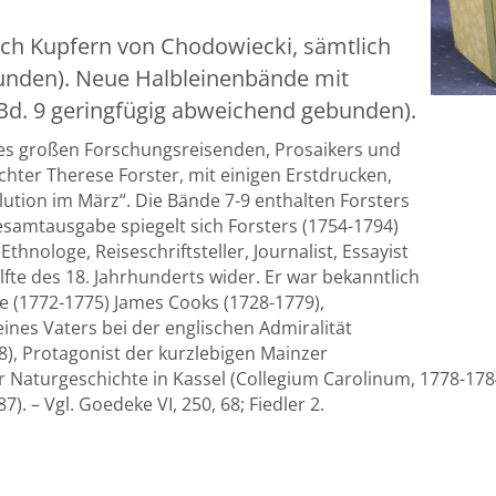
(nach Kupfern von Chodowiecki, sämtlich
unden). Neue Halbleinenbände mit
(Bd. 9 geringfügig abweichend gebunden).
s großen Forschungsreisenden, Prosaikers und
chter Therese Forster, mit einigen Erstdrucken,
lution im März“. Die Bände 7-9 enthalten Forsters
 Gesamtausgabe spiegelt sich Forsters (1754-1794)
hnologe, Reiseschriftsteller, Journalist, Essayist
fte des 18. Jahrhunderts wider. Er war bekanntlich
e (1772-1775) James Cooks (1728-1779),
nes Vaters bei der englischen Admiralität
8), Protagonist der kurzlebigen Mainzer
r Naturgeschichte in Kassel (Collegium Carolinum, 1778-1784
. – Vgl. Goedeke VI, 250, 68; Fiedler 2.