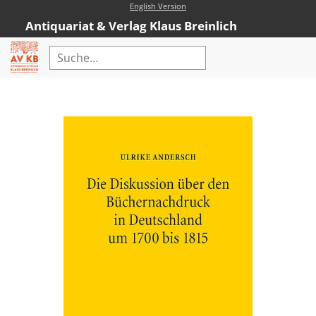
English Version
Antiquariat & Verlag Klaus Breinlich
Home
Erweiterte Suche
Antiquariat
Kataloge
Neubücher
AVKB-Edition
AVKB-Edition Downloads
Buchempfehlungen
Neubuchsortiment