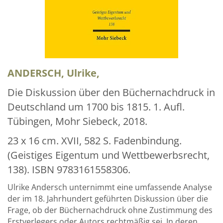
Über uns
Aktuelles
Meine Tätigkeitsfelder
Buchbinderei und Restauration
ANDERSCH, Ulrike,
Glossar und Bibliographien
Die Diskussion über den Büchernachdruck in
Deutschland um 1700 bis 1815. 1. Aufl.
Warenkorb
Tübingen, Mohr Siebeck, 2018.
Kontakt
23 x 16 cm. XVII, 582 S. Fadenbindung.
Newsletter
(Geistiges Eigentum und Wettbewerbsrecht,
138). ISBN 9783161558306.
Ulrike Andersch unternimmt eine umfassende Analyse
der im 18. Jahrhundert geführten Diskussion über die
Frage, ob der Büchernachdruck ohne Zustimmung des
Erstverlegers oder Autors rechtmäßig sei. In deren