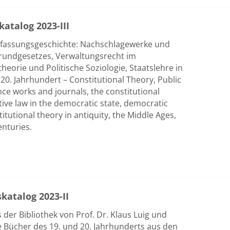
atalog 2023-III
Verfassungsgeschichte: Nachschlagewerke und
 Grundgesetzes, Verwaltungsrecht im
eorie und Politische Soziologie, Staatslehre in
d 20. Jahrhundert – Constitutional Theory, Public
nce works and journals, the constitutional
tive law in the democratic state, democratic
titutional theory in antiquity, the Middle Ages,
nturies.
skatalog 2023-II
der Bibliothek von Prof. Dr. Klaus Luig und
e Bücher des 19. und 20. Jahrhunderts aus den