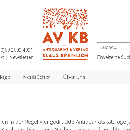
(0)69 2609 4991
kt
|
Newsletter
Erweiterte Suc
loge
Neubücher
Über uns
en in der Regel vier gedruckte Antiquariatskataloge jä
 Katalogarchivs – zum Nachschlagen und Durchblätter