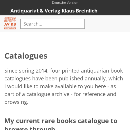
Deutsche Version
Antiquariat & Verlag Klaus Breinlich
Home
Advanced Search
Catalogues
Rare Books
Catalogues
Since spring 2014, four printed antiquarian book
catalogues have been published annually, which
New Books
I would like to make available to you here - as
AVKB-Edition
part of a catalogue archive - for reference and
browsing.
AVKB-Edition Downloads
Recommendations
My current rare books catalogue to
New Book Range
browse through