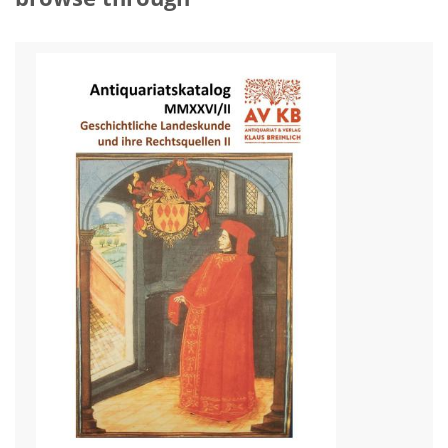
About Us
News
My Activities
Bookbindery and Restoration
Glossary and Bibliographies
Cart
Contact
Newsletter