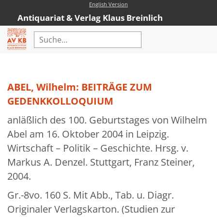
English Version
Antiquariat & Verlag Klaus Breinlich
Home
Erweiterte Suche
ABEL, Wilhelm: BEITRÄGE ZUM
Antiquariat
GEDENKKOLLOQUIUM
Kataloge
anläßlich des 100. Geburtstages von Wilhelm
Abel am 16. Oktober 2004 in Leipzig.
Neubücher
Wirtschaft – Politik – Geschichte. Hrsg. v.
AVKB-Edition
Markus A. Denzel. Stuttgart, Franz Steiner,
AVKB-Edition Downloads
2004.
Buchempfehlungen
Gr.-8vo. 160 S. Mit Abb., Tab. u. Diagr.
Originaler Verlagskarton. (Studien zur
Neubuchsortiment