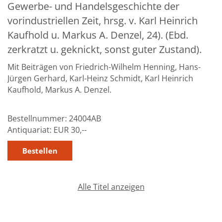
Gewerbe- und Handelsgeschichte der
Über uns
vorindustriellen Zeit, hrsg. v. Karl Heinrich
Aktuelles
Kaufhold u. Markus A. Denzel, 24). (Ebd.
zerkratzt u. geknickt, sonst guter Zustand).
Meine Tätigkeitsfelder
Mit Beiträgen von Friedrich-Wilhelm Henning, Hans-
Buchbinderei und Restauration
Jürgen Gerhard, Karl-Heinz Schmidt, Karl Heinrich
Kaufhold, Markus A. Denzel.
Glossar und Bibliographien
Warenkorb
Bestellnummer:
24004AB
Kontakt
Antiquariat:
EUR 30,--
Newsletter
Alle Titel anzeigen