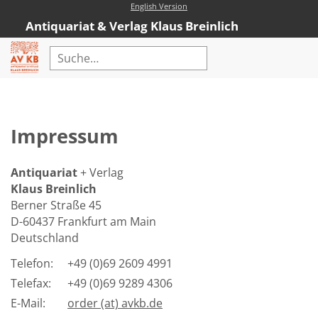
English Version
Antiquariat & Verlag Klaus Breinlich
Home
Erweiterte Suche
Impressum
Antiquariat
Kataloge
Antiquariat
+ Verlag
Klaus Breinlich
Neubücher
Berner Straße 45
D-60437 Frankfurt am Main
AVKB-Edition
Deutschland
AVKB-Edition Downloads
Telefon:
+49 (0)69 2609 4991
Buchempfehlungen
Telefax:
+49 (0)69 9289 4306
E-Mail:
order (at) avkb.de
Neubuchsortiment