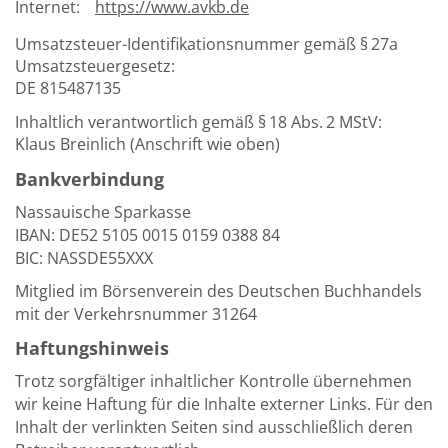
Internet:
https://www.avkb.de
Über uns
Umsatzsteuer-Identifikationsnummer gemäß § 27a
Aktuelles
Umsatzsteuergesetz:
DE 815487135
Meine Tätigkeitsfelder
Inhaltlich verantwortlich gemäß § 18 Abs. 2 MStV:
Buchbinderei und Restauration
Klaus Breinlich (Anschrift wie oben)
Bankverbindung
Glossar und Bibliographien
Nassauische Sparkasse
Warenkorb
IBAN: DE52 5105 0015 0159 0388 84
BIC: NASSDE55XXX
Kontakt
Mitglied im Börsenverein des Deutschen Buchhandels
Newsletter
mit der Verkehrsnummer 31264
Haftungshinweis
Trotz sorgfältiger inhaltlicher Kontrolle übernehmen
wir keine Haftung für die Inhalte externer Links. Für den
Inhalt der verlinkten Seiten sind ausschließlich deren