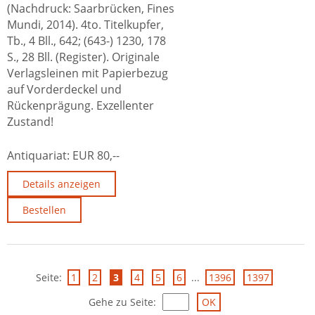
(Nachdruck: Saarbrücken, Fines
Mundi, 2014). 4to. Titelkupfer,
Tb., 4 Bll., 642; (643-) 1230, 178
S., 28 Bll. (Register). Originale
Verlagsleinen mit Papierbezug
auf Vorderdeckel und
Rückenprägung. Exzellenter
Zustand!
Antiquariat:
EUR 80,--
Details anzeigen
Bestellen
Seite:
1
2
3
4
5
6
...
1396
1397
Gehe zu Seite
: