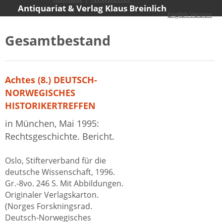
Antiquariat & Verlag Klaus Breinlich
English Version
Home
Antiquariat
Kataloge
Gesamtbestand
Neubücher
Über uns
Warenkorb
Achtes (8.) DEUTSCH-
NORWEGISCHES
HISTORIKERTREFFEN
in München, Mai 1995:
Rechtsgeschichte. Bericht.
Oslo, Stifterverband für die
deutsche Wissenschaft, 1996.
Gr.-8vo. 246 S. Mit Abbildungen.
Originaler Verlagskarton.
(Norges Forskningsrad.
Deutsch-Norwegisches