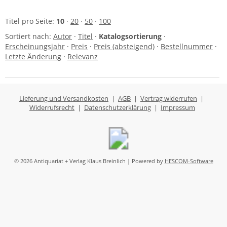
Titel pro Seite:
10
·
20
·
50
·
100
Sortiert nach:
Autor
·
Titel
·
Katalogsortierung
·
Erscheinungsjahr
·
Preis
·
Preis (absteigend)
·
Bestellnummer
·
Letzte Änderung
·
Relevanz
Lieferung und Versandkosten
|
AGB
|
Vertrag widerrufen
|
Widerrufsrecht
|
Datenschutzerklärung
|
Impressum
© 2026 Antiquariat + Verlag Klaus Breinlich | Powered by
HESCOM-Software