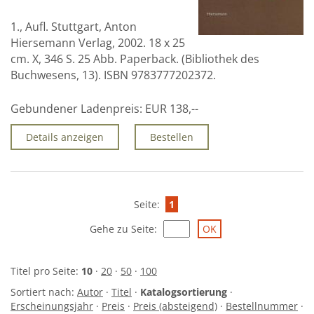
Über uns
1., Aufl. Stuttgart, Anton
Hiersemann Verlag, 2002. 18 x 25
Aktuelles
cm. X, 346 S. 25 Abb. Paperback. (Bibliothek des
Meine Tätigkeitsfelder
Buchwesens, 13). ISBN 9783777202372.
Buchbinderei und Restauration
Gebundener Ladenpreis:
EUR 138,--
Glossar und Bibliographien
Details anzeigen
Bestellen
Warenkorb
Kontakt
Seite:
1
Newsletter
Gehe zu Seite
:
Titel pro Seite:
10
·
20
·
50
·
100
Sortiert nach:
Autor
·
Titel
·
Katalogsortierung
·
Erscheinungsjahr
·
Preis
·
Preis (absteigend)
·
Bestellnummer
·