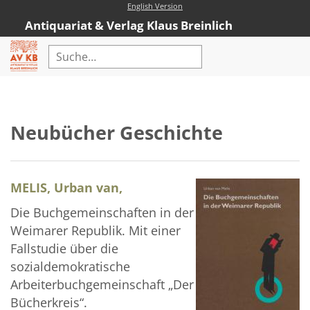
English Version
Antiquariat & Verlag Klaus Breinlich
Home
Erweiterte Suche
Neubücher Geschichte
Antiquariat
Kataloge
MELIS, Urban van,
Neubücher
Die Buchgemeinschaften in der
AVKB-Edition
Weimarer Republik. Mit einer
AVKB-Edition Downloads
Fallstudie über die
sozialdemokratische
Buchempfehlungen
Arbeiterbuchgemeinschaft „Der
Neubuchsortiment
Bücherkreis“.