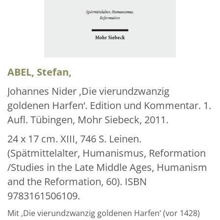
Über uns
Aktuelles
Meine Tätigkeitsfelder
Buchbinderei und Restauration
ABEL, Stefan,
Glossar und Bibliographien
Johannes Nider ‚Die vierundzwanzig
goldenen Harfen‘. Edition und Kommentar. 1.
Warenkorb
Aufl. Tübingen, Mohr Siebeck, 2011.
Kontakt
24 x 17 cm. XIII, 746 S. Leinen.
Newsletter
(Spätmittelalter, Humanismus, Reformation
/Studies in the Late Middle Ages, Humanism
and the Reformation, 60). ISBN
9783161506109.
Mit ‚Die vierundzwanzig goldenen Harfen‘ (vor 1428)