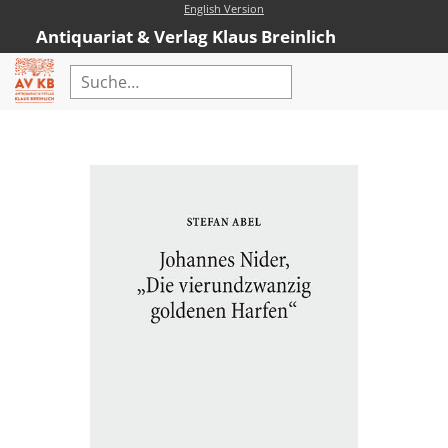
English Version
Antiquariat & Verlag Klaus Breinlich
Home
Erweiterte Suche
Antiquariat
Kataloge
Neubücher
AVKB-Edition
AVKB-Edition Downloads
Buchempfehlungen
Neubuchsortiment