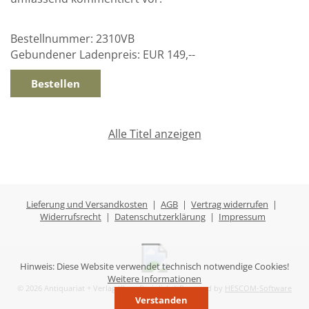
Bestellnummer:
2310VB
Gebundener Ladenpreis:
EUR 149,--
Alle Titel anzeigen
Lieferung und Versandkosten
|
AGB
|
Vertrag widerrufen
|
Widerrufsrecht
|
Datenschutzerklärung
|
Impressum
Hinweis: Diese Website verwendet technisch notwendige Cookies!
Weitere Informationen
© 2026 Antiquariat + Verlag Klaus Breinlich | Powered by
HESCOM-Software
Verstanden