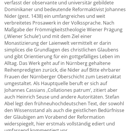
verfasst der observante und universitär gebildete
Dominikaner und bedeutende Reformaktivist Johannes
Nider (gest. 1438) ein umfangreiches und weit
verbreitetes Prosawerk in der Volkssprache. Nach
Maßgabe der Frömmigkeitstheologie Wiener Prägung
(‚Wiener Schule‘) und mit dem Ziel einer
Monastizierung der Laienwelt vermittelt er darin
simplices die Grundlagen des christlichen Glaubens
und gibt Orientierung für ein gottgefälliges Leben im
Alltag. Das Werk geht auf in Nürnberg gehaltene
Reihenpredigten zurück, die Nider auf Bitte ehrbarer
Frauen der Nürnberger Oberschicht zum Lesetraktat
umgestaltet. Als Hauptquelle beruft er sich auf
Johannes Cassians ‚Collationes patrum‘, zitiert aber
auch Heinrich Seuse und andere Autoritäten. Stefan
Abel legt den frühneuhochdeutschen Text, der sowohl
den Wissensstand als auch die geistlichen Bedürfnisse
der Gläubigen am Vorabend der Reformation
widerspiegelt, hier erstmals vollständig ediert und
umfassend kommentiert vor.