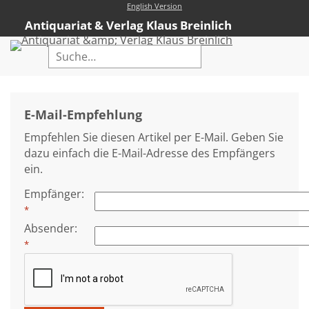
English Version
Antiquariat & Verlag Klaus Breinlich
Home
Erweiterte Suche
E-Mail-Empfehlung
Antiquariat
Empfehlen Sie diesen Artikel per E-Mail. Geben Sie
Kataloge
dazu einfach die E-Mail-Adresse des Empfängers
ein.
Neubücher
Empfänger
:
AVKB-Edition
*
AVKB-Edition Downloads
Absender
:
*
Buchempfehlungen
Neubuchsortiment
Über uns