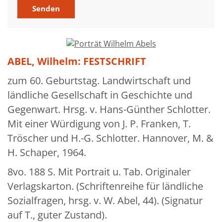
Aktuelles
Meine Tätigkeitsfelder
Buchbinderei und Restauration
ABEL, Wilhelm: FESTSCHRIFT
Glossar und Bibliographien
zum 60. Geburtstag. Landwirtschaft und
ländliche Gesellschaft in Geschichte und
Warenkorb
Gegenwart. Hrsg. v. Hans-Günther Schlotter.
Kontakt
Mit einer Würdigung von J. P. Franken, T.
Newsletter
Tröscher und H.-G. Schlotter. Hannover, M. &
H. Schaper, 1964.
8vo. 188 S. Mit Portrait u. Tab. Originaler
Verlagskarton. (Schriftenreihe für ländliche
Sozialfragen, hrsg. v. W. Abel, 44). (Signatur
auf T., guter Zustand).