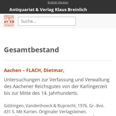
English Version
Antiquariat & Verlag Klaus Breinlich
Home
Erweiterte Suche
Gesamtbestand
Antiquariat
Kataloge
Aachen – FLACH, Dietmar,
Neubücher
Untersuchungen zur Verfassung und Verwaltung
AVKB-Edition
des Aachener Reichsgutes von der Karlingerzeit
AVKB-Edition Downloads
bis zur Mitte des 14. Jahrhunderts.
Buchempfehlungen
Göttingen, Vandenhoeck & Ruprecht, 1976. Gr.-8vo.
431 S. Mit Karten. Originaler Verlagsleinen.
Neubuchsortiment