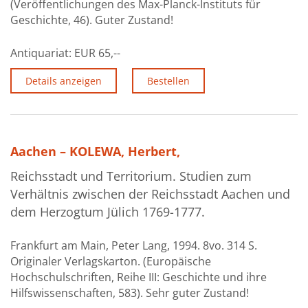
(Veröffentlichungen des Max-Planck-Instituts für
Über uns
Geschichte, 46). Guter Zustand!
Aktuelles
Antiquariat:
EUR 65,--
Meine Tätigkeitsfelder
Details anzeigen
Bestellen
Buchbinderei und Restauration
Glossar und Bibliographien
Aachen – KOLEWA, Herbert,
Warenkorb
Reichsstadt und Territorium. Studien zum
Kontakt
Verhältnis zwischen der Reichsstadt Aachen und
Newsletter
dem Herzogtum Jülich 1769-1777.
Frankfurt am Main, Peter Lang, 1994. 8vo. 314 S.
Originaler Verlagskarton. (Europäische
Hochschulschriften, Reihe III: Geschichte und ihre
Hilfswissenschaften, 583). Sehr guter Zustand!