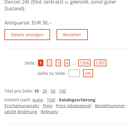
Denzel, 24). (Ebd. zerkratzt u. geknickt, sonst guter
Zustand).
Antiquariat:
EUR 30,--
Details anzeigen
Bestellen
Seite:
1
2
3
4
...
1396
1397
Gehe zu Seite
:
Titel pro Seite:
10
·
20
·
50
·
100
Sortiert nach:
Autor
·
Titel
·
Katalogsortierung
·
Erscheinungsjahr
·
Preis
·
Preis (absteigend)
·
Bestellnummer
·
Letzte Änderung
·
Relevanz